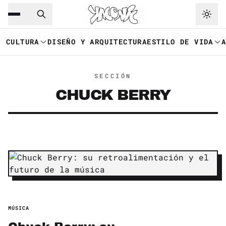
Saltar al contenido principal
Ir a navegación
CULTURA
DISEÑO Y ARQUITECTURA
ESTILO DE VIDA
SECCIÓN
CHUCK BERRY
MÚSICA