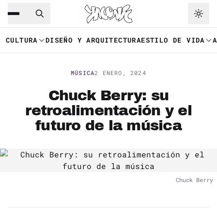
Saltar al contenido principal
Ir a navegación
CULTURA
DISEÑO Y ARQUITECTURA
ESTILO DE VIDA
MÚSICA
2 ENERO, 2024
Chuck Berry: su
retroalimentación y el
futuro de la música
Chuck Berry