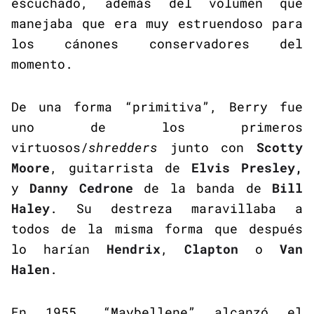
escuchado, además del volumen que
manejaba que era muy estruendoso para
los cánones conservadores del
momento.
De una forma “primitiva”, Berry fue
uno de los primeros
virtuosos/
shredders
junto con
Scotty
Moore
, guitarrista de
Elvis Presley,
y
Danny Cedrone
de la banda de
Bill
Haley
. Su destreza maravillaba a
todos de la misma forma que después
lo harían
Hendrix
,
Clapton
o
Van
Halen
.
En 1955, “
Maybellene
” alcanzó el