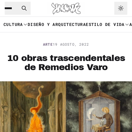
Saltar al contenido principal
Ir a navegación
CULTURA
DISEÑO Y ARQUITECTURA
ESTILO DE VIDA
ARTE
19 AGOSTO, 2022
10 obras trascendentales
de Remedios Varo