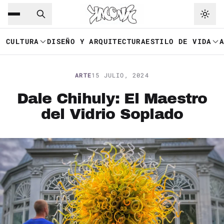
Saltar al contenido principal
Ir a navegación
CULTURA
DISEÑO Y ARQUITECTURA
ESTILO DE VIDA
ARTE
15 JULIO, 2024
Dale Chihuly: El Maestro
del Vidrio Soplado