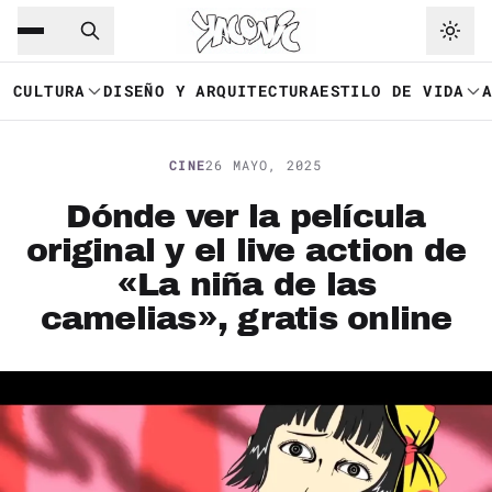
Saltar al contenido principal
Ir a navegación
CULTURA
DISEÑO Y ARQUITECTURA
ESTILO DE VIDA
CINE
26 MAYO, 2025
Dónde ver la película
original y el live action de
«La niña de las
camelias», gratis online