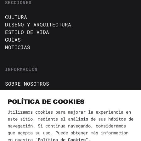
SECCIONES
CULTURA
DISEÑO Y ARQUITECTURA
ESTILO DE VIDA
GUÍAS
NOTICIAS
INFORMACIÓN
SOBRE NOSOTROS
CONTACTO
Política de cookies
POLÍTICA DE COOKIES
AVISO DE PRIVACIDAD
Utilizamos cookies para mejorar la experiencia en
este sitio, mediante el análisis de sus hábitos de
BÚSQUEDA
✕
navegación. Si continua navegando, consideramos
que acepta su uso. Puede obtener más información
en nuestra
"Política de Cookies"
.