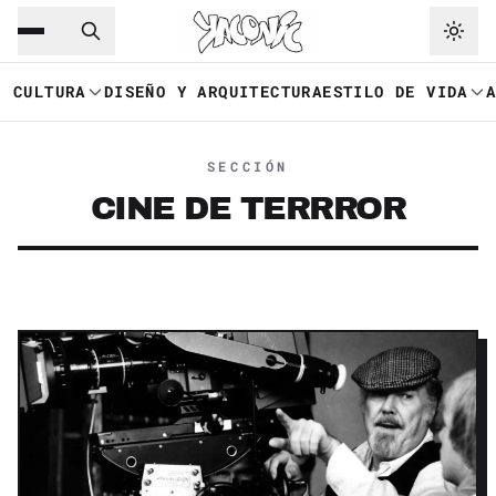
Saltar al contenido principal
Ir a navegación
CULTURA
DISEÑO Y ARQUITECTURA
ESTILO DE VIDA
SECCIÓN
CINE DE TERRROR