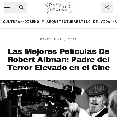
Saltar al contenido principal
Ir a navegación
CULTURA
DISEÑO Y ARQUITECTURA
ESTILO DE VIDA
CINE
7 JUNIO, 2024
Las Mejores Películas De
Robert Altman: Padre del
Terror Elevado en el Cine