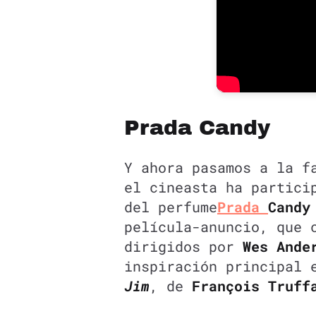
Prada Candy
Y ahora pasamos a la f
el cineasta ha partici
del perfume
Prada
Candy
película-anuncio, que 
dirigidos por
Wes Ande
inspiración principal 
Jim
, de
François Truf