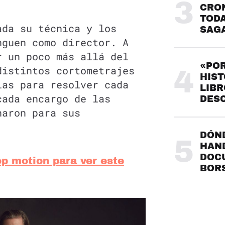
3
CRO
TODA
da su técnica y los
SAG
nguen como director. A
r un poco más allá del
«POR
distintos cortometrajes
4
HIST
ias para resolver cada
LIBR
cada encargo de las
DES
naron para sus
DÓND
5
HAND
DOC
op motion para ver este
BOR