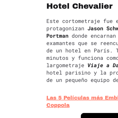
Hotel Chevalier
Este cortometraje fue 
protagonizan
Jason Sch
Portman
donde encarnan 
examantes que se reenc
de un hotel en París. 
minutos y funciona com
largometraje
Viaje a D
hotel parisino y la pr
de un pequeño equipo 
Las 5 Películas más Emb
Coppola