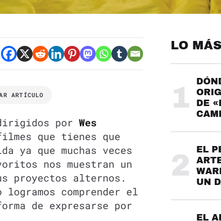
LO MÁS
DÓND
1
ORIG
AR ARTÍCULO
DE «
CAME
dirigidos por
Wes
filmes que tienes que
ida ya que muchas veces
EL P
2
ARTE
voritos nos muestran un
WARH
us proyectos alternos.
UN 
o logramos comprender el
forma de expresarse por
.
EL A