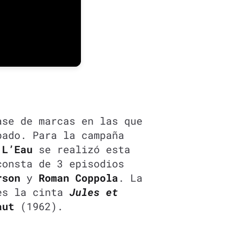
ase de marcas en las que
pado. Para la campaña
 L’Eau
se realizó esta
consta de 3 episodios
rson
y
Roman Coppola
. La
es la cinta
Jules et
faut
(1962).