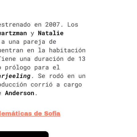
estrenado en 2007. Los
wartzman
y
Natalie
a una pareja de
uentran en la habitación
Tiene una duración de 13
o prólogo para el
arjeeling
. Se rodó en un
oducción corrió a cargo
de
Anderson
.
lemáticas de Sofia