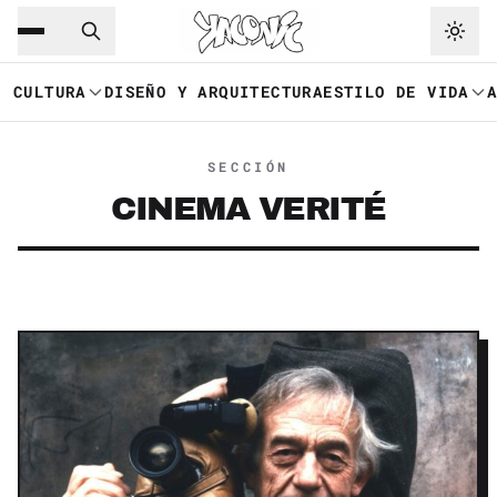
Saltar al contenido principal
Ir a navegación
CULTURA
DISEÑO Y ARQUITECTURA
ESTILO DE VIDA
SECCIÓN
CINEMA VERITÉ