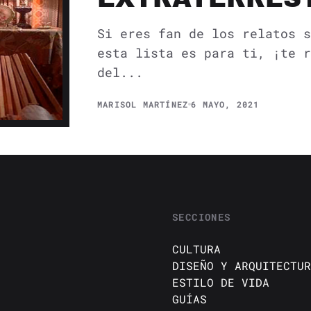
Si eres fan de los relatos s
esta lista es para ti, ¡te r
del...
MARISOL MARTÍNEZ
6 MAYO, 2021
SECCIONES
CULTURA
DISEÑO Y ARQUITECTUR
ESTILO DE VIDA
GUÍAS