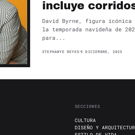
incluye corrido
David Byrne, figura icónica 
la temporada navideña de 202
para...
STEPHANYE REYES
9 DICIEMBRE, 2025
SECCIONES
CULTURA
DISEÑO Y ARQUITECTUR
ESTILO DE VIDA