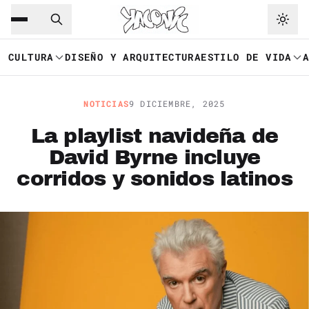
Saltar al contenido principal
Ir a navegación
CULTURA
DISEÑO Y ARQUITECTURA
ESTILO DE VIDA
NOTICIAS
9 DICIEMBRE, 2025
La playlist navideña de
David Byrne incluye
corridos y sonidos latinos