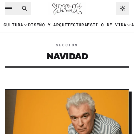
Saltar al contenido principal
Ir a navegación
CULTURA
DISEÑO Y ARQUITECTURA
ESTILO DE VIDA
SECCIÓN
NAVIDAD