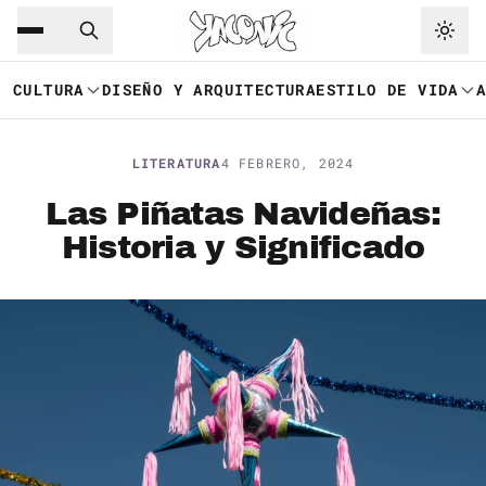
Saltar al contenido principal
Ir a navegación
CULTURA
DISEÑO Y ARQUITECTURA
ESTILO DE VIDA
LITERATURA
4 FEBRERO, 2024
Las Piñatas Navideñas:
Historia y Significado