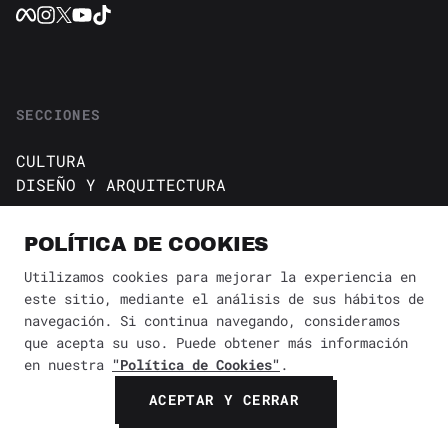
SECCIONES
CULTURA
DISEÑO Y ARQUITECTURA
ESTILO DE VIDA
GUÍAS
POLÍTICA DE COOKIES
NOTICIAS
Utilizamos cookies para mejorar la experiencia en
este sitio, mediante el análisis de sus hábitos de
navegación. Si continua navegando, consideramos
INFORMACIÓN
que acepta su uso. Puede obtener más información
en nuestra
"Política de Cookies"
.
SOBRE NOSOTROS
CONTACTO
ACEPTAR Y CERRAR
Política de cookies
AVISO DE PRIVACIDAD