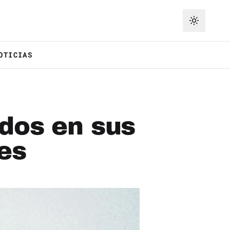
OTICIAS
idos en sus
es