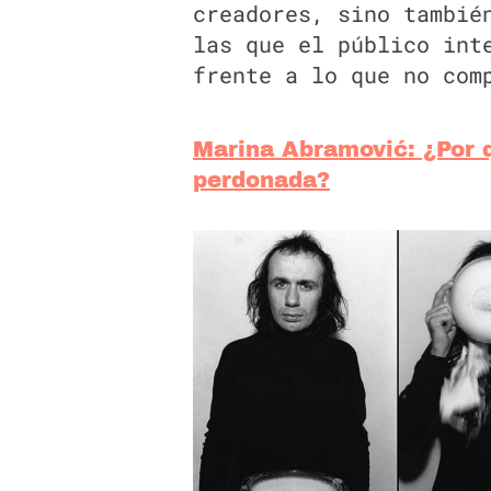
creadores, sino tambié
las que el público int
frente a lo que no com
Marina Abramović: ¿Por q
perdonada?