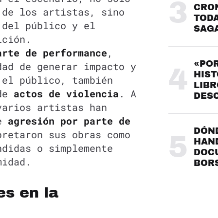
3
CRO
 de los artistas, sino
TODA
 del público y el
SAG
ición.
arte de performance
,
«POR
dad de generar impacto y
4
HIST
 el público, también
LIBR
 de
actos de violencia
. A
DES
varios artistas han
de
agresión por parte de
DÓND
pretaron sus obras como
5
HAND
ndidas o simplemente
DOC
midad.
BOR
es en la