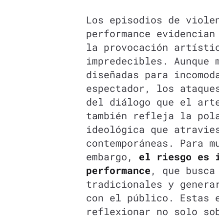
Los episodios de viole
performance evidencian
la provocación artísti
impredecibles. Aunque 
diseñadas para incomod
espectador, los ataque
del diálogo que el art
también refleja la pol
ideológica que atravie
contemporáneas. Para m
embargo,
el riesgo es 
performance
, que busca
tradicionales y gener
con el público. Estas 
reflexionar no solo so