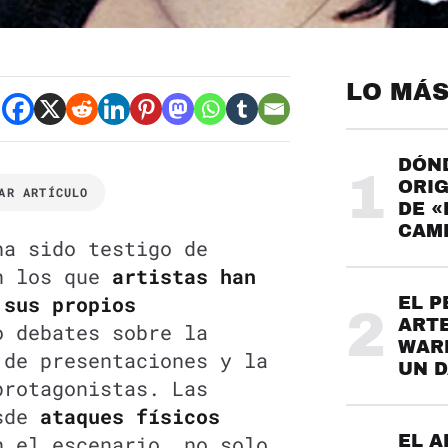
LO MÁS
DÓND
1
ORIG
AR ARTÍCULO
DE «
CAME
ha sido testigo de
en los que
artistas han
 sus propios
EL P
2
ARTE
o debates sobre la
WARH
 de presentaciones y la
UN 
protagonistas. Las
esde
ataques físicos
n el escenario, no solo
EL A