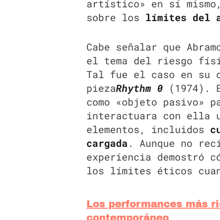
artístico» en sí mismo
sobre los
límites del a
Cabe señalar que Abram
el tema del riesgo fís
Tal fue el caso en su 
pieza
Rhythm 0
(1974). E
como «objeto pasivo» p
interactuara con ella 
elementos, incluidos
c
cargada
. Aunque no rec
experiencia demostró c
los límites éticos cua
Los performances más rid
contemporáneo