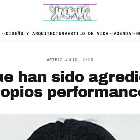
A
DISEÑO Y ARQUITECTURA
ESTILO DE VIDA
AGENDA
N
ARTE
17 JULIO, 2025
ue han sido agred
ropios performanc