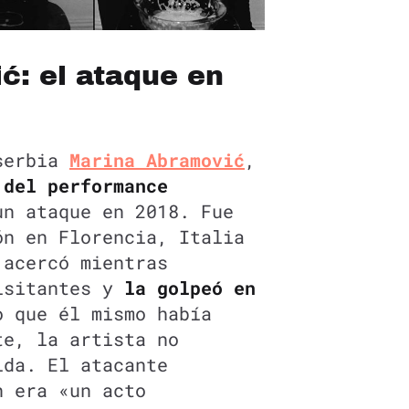
ć: el ataque en
 serbia
Marina Abramović
,
 del performance
un ataque en 2018. Fue
ón en Florencia, Italia
 acercó mientras
isitantes y
la golpeó en
o que él mismo había
te, la artista no
ida. El atacante
n era «un acto