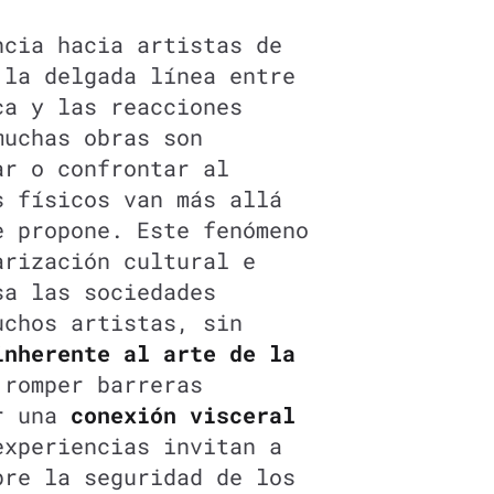
ncia hacia artistas de
 la delgada línea entre
ca y las reacciones
muchas obras son
ar o confrontar al
s físicos van más allá
e propone. Este fenómeno
arización cultural e
sa las sociedades
uchos artistas, sin
inherente al arte de la
 romper barreras
ar una
conexión visceral
experiencias invitan a
bre la seguridad de los