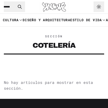
Saltar al contenido principal
Ir a navegación
CULTURA
DISEÑO Y ARQUITECTURA
ESTILO DE VIDA
SECCIÓN
COTELERÍA
No hay artículos para mostrar en esta
sección.