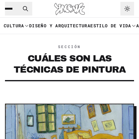
Saltar al contenido principal
Ir a navegación
CULTURA
DISEÑO Y ARQUITECTURA
ESTILO DE VIDA
SECCIÓN
CUÁLES SON LAS
TÉCNICAS DE PINTURA