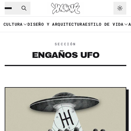
Saltar al contenido principal
Ir a navegación
CULTURA
DISEÑO Y ARQUITECTURA
ESTILO DE VIDA
SECCIÓN
ENGAÑOS UFO