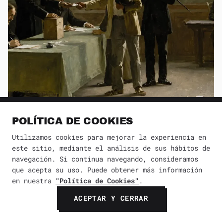
POLÍTICA DE COOKIES
La historia del “voto por hogar”: la idea
Utilizamos cookies para mejorar la experiencia en
política del siglo XIX que volvió gracias a
este sitio, mediante el análisis de sus hábitos de
internet
navegación. Si continua navegando, consideramos
que acepta su uso. Puede obtener más información
en nuestra
"Política de Cookies"
.
ACEPTAR Y CERRAR