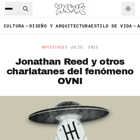
Saltar al contenido principal
Ir a navegación
CULTURA
DISEÑO Y ARQUITECTURA
ESTILO DE VIDA
NOTICIAS
25 JULIO, 2023
Jonathan Reed y otros
charlatanes del fenómeno
OVNI