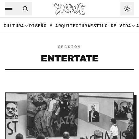
Saltar al contenido principal
Ir a navegación
CULTURA
DISEÑO Y ARQUITECTURA
ESTILO DE VIDA
SECCIÓN
ENTERTATE