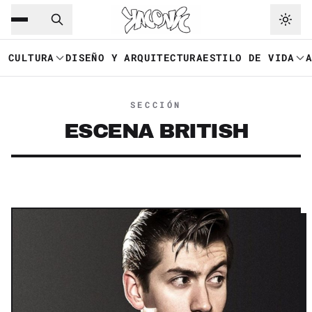
Saltar al contenido principal
Ir a navegación
CULTURA
DISEÑO Y ARQUITECTURA
ESTILO DE VIDA
SECCIÓN
ESCENA BRITISH