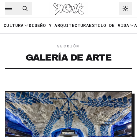
Saltar al contenido principal
Ir a navegación
CULTURA
DISEÑO Y ARQUITECTURA
ESTILO DE VIDA
SECCIÓN
GALERÍA DE ARTE