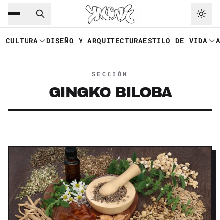
Saltar al contenido principal
Ir a navegación
CULTURA
DISEÑO Y ARQUITECTURA
ESTILO DE VIDA
SECCIÓN
GINGKO BILOBA