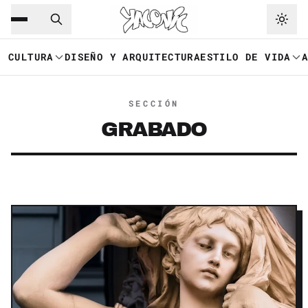
Saltar al contenido principal
Ir a navegación
CULTURA
DISEÑO Y ARQUITECTURA
ESTILO DE VIDA
SECCIÓN
GRABADO