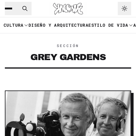
Saltar al contenido principal
Ir a navegación
CULTURA
DISEÑO Y ARQUITECTURA
ESTILO DE VIDA
SECCIÓN
GREY GARDENS