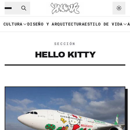
Saltar al contenido principal
Ir a navegación
CULTURA
DISEÑO Y ARQUITECTURA
ESTILO DE VIDA
SECCIÓN
HELLO KITTY