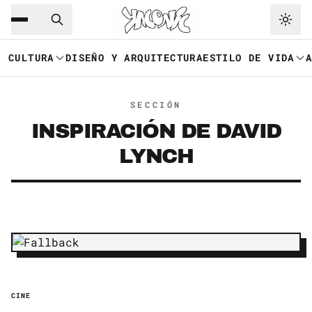
Saltar al contenido principal
Ir a navegación
CULTURA
DISEÑO Y ARQUITECTURA
ESTILO DE VIDA
SECCIÓN
INSPIRACIÓN DE DAVID
LYNCH
CINE