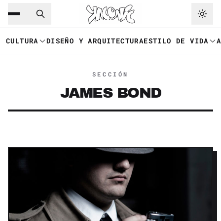
Saltar al contenido principal
Ir a navegación
CULTURA
DISEÑO Y ARQUITECTURA
ESTILO DE VIDA
SECCIÓN
JAMES BOND