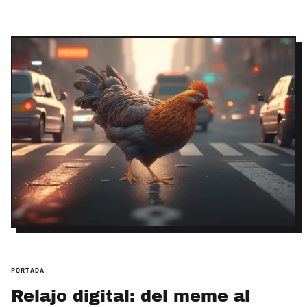
PORTADA
Relajo digital: del meme al