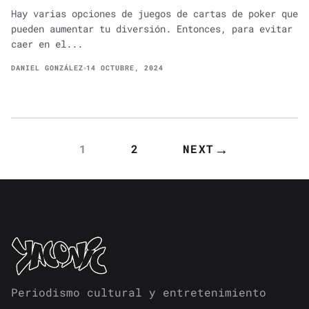
Hay varias opciones de juegos de cartas de poker que
pueden aumentar tu diversión. Entonces, para evitar
caer en el...
DANIEL GONZÁLEZ
14 OCTUBRE, 2024
→
1
2
NEXT
PAGINACIÓN
DE
ENTRADAS
Periodismo cultural y entretenimiento