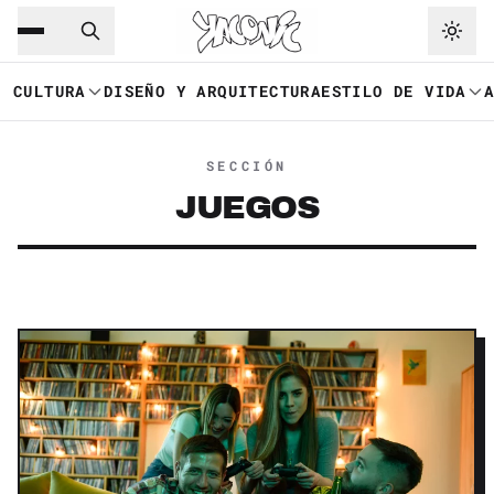
Saltar al contenido principal
Ir a navegación
CULTURA
DISEÑO Y ARQUITECTURA
ESTILO DE VIDA
SECCIÓN
JUEGOS