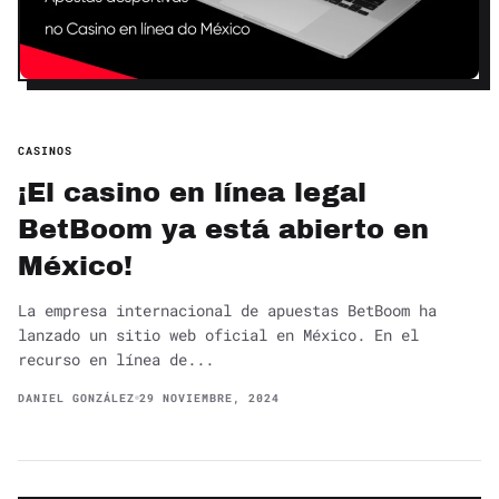
CASINOS
¡El casino en línea legal
BetBoom ya está abierto en
México!
La empresa internacional de apuestas BetBoom ha
lanzado un sitio web oficial en México. En el
recurso en línea de...
DANIEL GONZÁLEZ
29 NOVIEMBRE, 2024