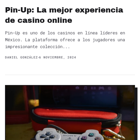
Pin-Up: La mejor experiencia
de casino online
Pin-Up es uno de los casinos en línea líderes en
México. La plataforma ofrece a los jugadores una
impresionante colección...
DANIEL GONZÁLEZ
6 NOVIEMBRE, 2024