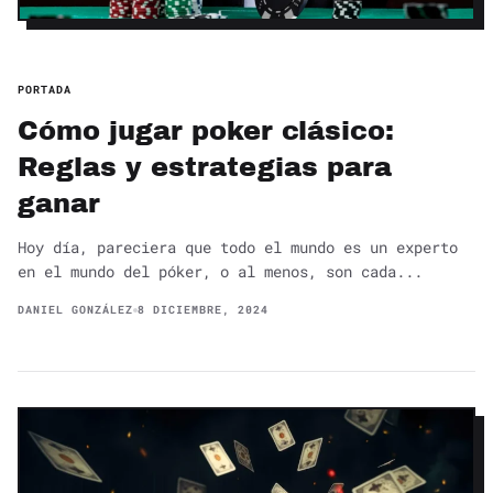
PORTADA
Cómo jugar poker clásico:
Reglas y estrategias para
ganar
Hoy día, pareciera que todo el mundo es un experto
en el mundo del póker, o al menos, son cada...
DANIEL GONZÁLEZ
8 DICIEMBRE, 2024