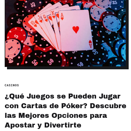
CASINOS
¿Qué Juegos se Pueden Jugar
con Cartas de Póker? Descubre
las Mejores Opciones para
Apostar y Divertirte