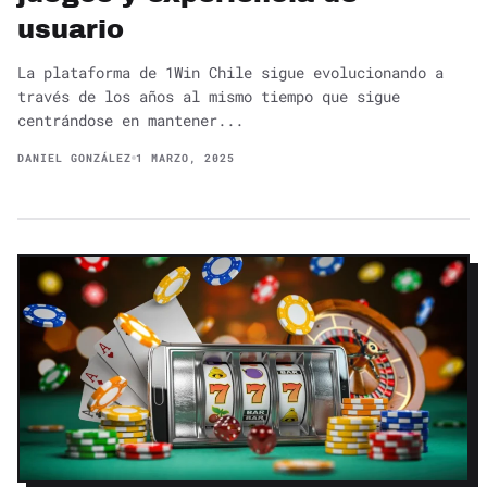
usuario
La plataforma de 1Win Chile sigue evolucionando a
través de los años al mismo tiempo que sigue
centrándose en mantener...
DANIEL GONZÁLEZ
1 MARZO, 2025