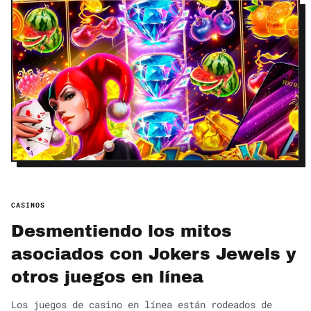
CASINOS
Desmentiendo los mitos
asociados con Jokers Jewels y
otros juegos en línea
Los juegos de casino en línea están rodeados de