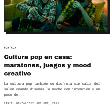
PORTADA
Cultura pop en casa:
maratones, juegos y mood
creativo
La cultura pop también se disfruta sin salir del
salón cuando diseñas la noche con intención y un
poco de...
DANIEL GONZÁLEZ
21 OCTUBRE, 2025