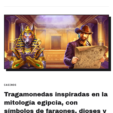
CASINOS
Tragamonedas inspiradas en la
mitología egipcia, con
símbolos de faraones, dioses y