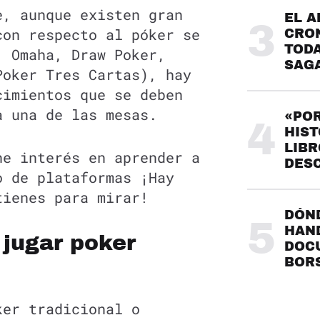
e, aunque existen gran
EL A
3
con respecto al póker se
CRO
TODA
, Omaha, Draw Poker,
SAG
Poker Tres Cartas), hay
cimientos que se deben
a una de las mesas.
«POR
4
HIST
LIBR
ne interés en aprender a
DES
o de plataformas ¡Hay
tienes para mirar!
DÓND
5
HAND
jugar poker
DOC
BOR
ker tradicional o