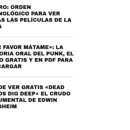
RO: ORDEN
NOLÓGICO PARA VER
S LAS PELÍCULAS DE LA
A
 FAVOR MÁTAME»: LA
ORIA ORAL DEL PUNK, EL
O GRATIS Y EN PDF PARA
CARGAR
E VER GRATIS «DEAD
S DIG DEEP» EL CRUDO
UMENTAL DE EDWIN
SHEIM