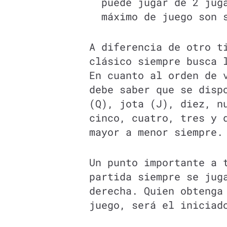
puede jugar de 2 jug
máximo de juego son 
A diferencia de otro t
clásico siempre busca 
En cuanto al orden de 
debe saber que se disp
(Q), jota (J), diez, n
cinco, cuatro, tres y 
mayor a menor siempre.
Un punto importante a 
partida siempre se jug
derecha. Quien obtenga
juego, será el iniciad