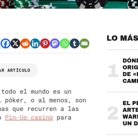
LO MÁS
DÓND
1
ORIG
AR ARTÍCULO
DE «
CAME
 todo el mundo es un
l póker, o al menos, son
EL P
2
nas que recurren a las
ARTE
mo
Pin-Up casino
para
WARH
UN 