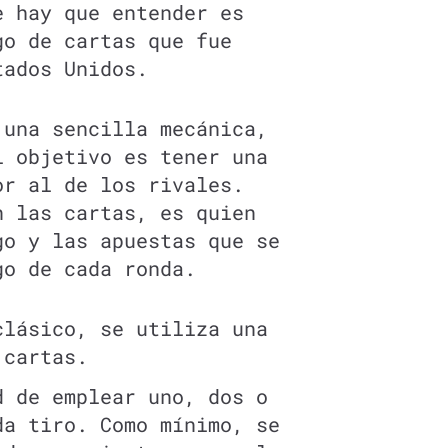
e hay que entender es
go de cartas que fue
tados Unidos.
 una sencilla mecánica,
l objetivo es tener una
or al de los rivales.
n las cartas, es quien
go y las apuestas que se
go de cada ronda.
clásico, se utiliza una
 cartas.
d de emplear uno, dos o
da tiro. Como mínimo, se