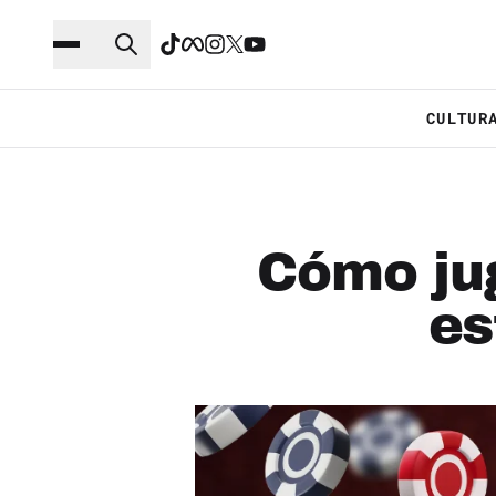
Saltar al contenido principal
Ir a navegación
CULTUR
Cómo jug
es