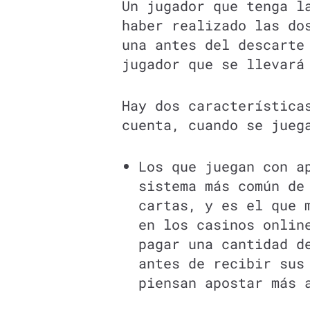
Un jugador que tenga l
haber realizado las do
una antes del descarte
jugador que se llevará
Hay dos característica
cuenta, cuando se jueg
Los que juegan con a
sistema más común de
cartas, y es el que 
en los casinos onlin
pagar una cantidad d
antes de recibir sus
piensan apostar más 