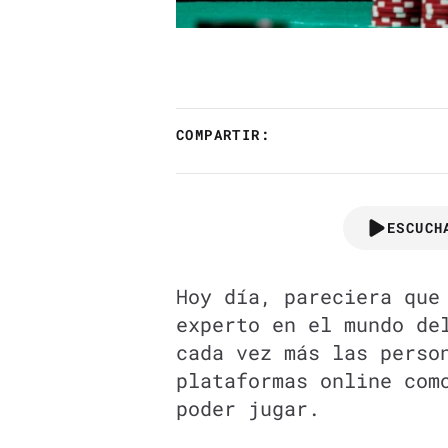
COMPARTIR:
ESCUCH
Hoy día, pareciera que
experto en el mundo de
cada vez más las perso
plataformas online co
poder jugar.