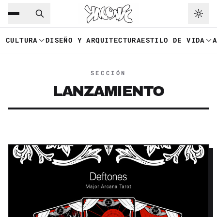
Saltar al contenido principal
Ir a navegación
CULTURA
DISEÑO Y ARQUITECTURA
ESTILO DE VIDA
SECCIÓN
LANZAMIENTO