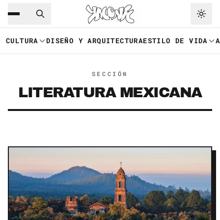
Saltar al contenido principal
Ir a navegación
CULTURA
DISEÑO Y ARQUITECTURA
ESTILO DE VIDA
SECCIÓN
LITERATURA MEXICANA