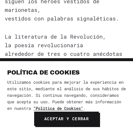
siguen los héroes vestidos de
marionetas,
vestidos con palabras signaléticas.
La literatura de la Revolución,
la poesía revolucionaria
alrededor de tres o cuatro anécdotas
de Villa
y el florecimiento de los máuseres,
POLÍTICA DE COOKIES
las rúbricas del lazo, la soldadera,
Utilizamos cookies para mejorar la experiencia en
las cartucheras y las mazorcas,
este sitio, mediante el análisis de sus hábitos de
navegación. Si continua navegando, consideramos
la hoz y el sol, hermano pintor
que acepta su uso. Puede obtener más información
proletario,
en nuestra
"Política de Cookies"
.
los corridos y las canciones del
ACEPTAR Y CERRAR
campesino
y el overol azul del cielo,