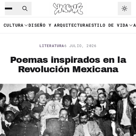
Saltar al contenido principal
Ir a navegación
CULTURA
DISEÑO Y ARQUITECTURA
ESTILO DE VIDA
LITERATURA
6 JULIO, 2026
Poemas inspirados en la
Revolución Mexicana