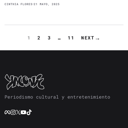
CINTHIA FLORES
21 MAYO, 2025
→
1
2
3
…
11
NEXT
PAGINACIÓN
DE
ENTRADAS
Periodismo cultural y entretenimiento