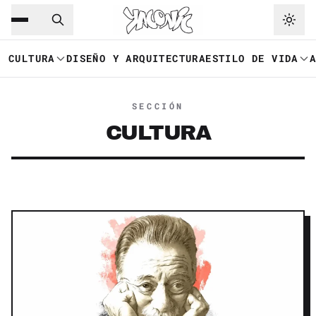
Saltar al contenido principal
Ir a navegación
CULTURA
DISEÑO Y ARQUITECTURA
ESTILO DE VIDA
SECCIÓN
CULTURA