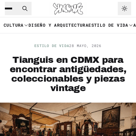
Saltar al contenido principal
Ir a navegación
CULTURA
DISEÑO Y ARQUITECTURA
ESTILO DE VIDA
ESTILO DE VIDA
28 MAYO, 2026
Tianguis en CDMX para
encontrar antigüedades,
coleccionables y piezas
vintage