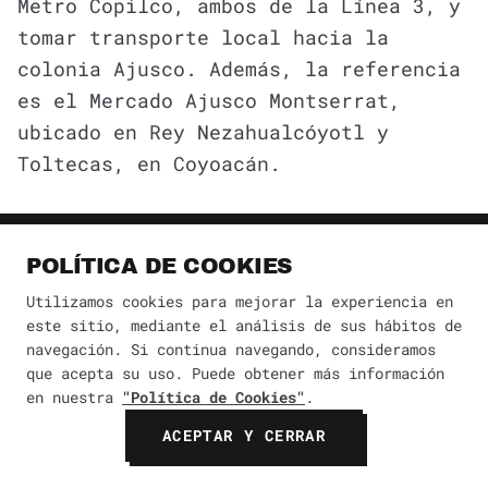
Metro Copilco, ambos de la Línea 3, y
tomar transporte local hacia la
colonia Ajusco. Además, la referencia
es el Mercado Ajusco Montserrat,
ubicado en Rey Nezahualcóyotl y
Toltecas, en Coyoacán.
En esta zona se compra fruta,
verdura, carne, queso, crema,
POLÍTICA DE COOKIES
piñatas, ropa, productos para casa y
Utilizamos cookies para mejorar la experiencia en
comida preparada. Además, es menos
este sitio, mediante el análisis de sus hábitos de
navegación. Si continua navegando, consideramos
útil para quien busca antigüedades o
que acepta su uso. Puede obtener más información
ropa de paca. Sin embargo, es muy
en nuestra
"Política de Cookies"
.
bueno para entender cómo funcionan
ACEPTAR Y CERRAR
los mercados de barrio en el sur de
la ciudad.