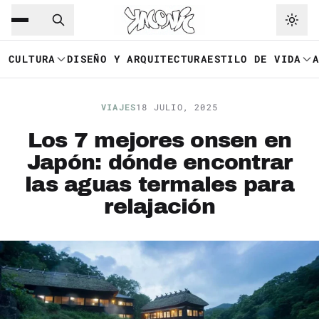
Saltar al contenido principal
Ir a navegación
CULTURA
DISEÑO Y ARQUITECTURA
ESTILO DE VIDA
VIAJES
18 JULIO, 2025
Los 7 mejores onsen en
Japón: dónde encontrar
las aguas termales para
relajación