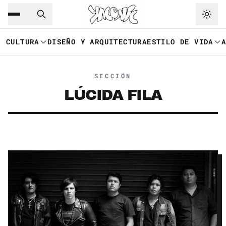
Saltar al contenido principal
Ir a navegación
CULTURA
DISEÑO Y ARQUITECTURA
ESTILO DE VIDA
SECCIÓN
LÚCIDA FILA