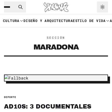
Saltar al contenido principal
Ir a navegación
CULTURA
DISEÑO Y ARQUITECTURA
ESTILO DE VIDA
SECCIÓN
MARADONA
DEPORTE
AD10S: 3 DOCUMENTALES