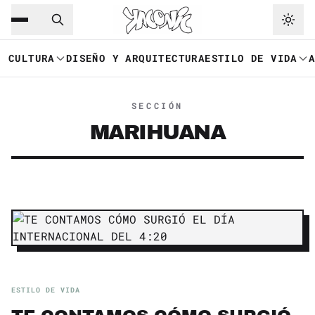
Saltar al contenido principal
Ir a navegación
CULTURA
DISEÑO Y ARQUITECTURA
ESTILO DE VIDA
SECCIÓN
MARIHUANA
ESTILO DE VIDA