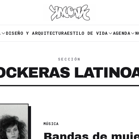
A
DISEÑO Y ARQUITECTURA
ESTILO DE VIDA
AGENDA
N
SECCIÓN
OCKERAS LATINO
MÚSICA
Bandas de muje