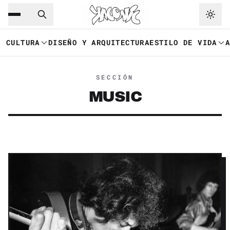
Saltar al contenido principal
Ir a navegación
CULTURA
DISEÑO Y ARQUITECTURA
ESTILO DE VIDA
SECCIÓN
MUSIC