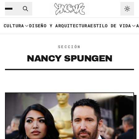
Saltar al contenido principal
Ir a navegación
CULTURA
DISEÑO Y ARQUITECTURA
ESTILO DE VIDA
SECCIÓN
NANCY SPUNGEN