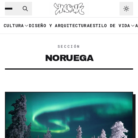
Saltar al contenido principal
Ir a navegación
CULTURA
DISEÑO Y ARQUITECTURA
ESTILO DE VIDA
SECCIÓN
NORUEGA