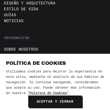
DISEÑO Y ARQUITECTURA
ESTILO DE VIDA
GUÍAS
NOTICIAS
INFORMACIÓN
SOBRE NOSOTROS
CONTACTO
Política de cookies
POLÍTICA DE COOKIES
AVISO DE PRIVACIDAD
Utilizamos cookies para mejorar la experiencia en
este sitio, mediante el análisis de sus hábitos de
BÚSQUEDA
✕
navegación. Si continua navegando, consideramos
que acepta su uso. Puede obtener más información
en nuestra
"Política de Cookies"
.
© 2026 Revista Yaconic. Todos los derechos reservados.
ACEPTAR Y CERRAR
BUSCAR