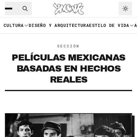
Saltar al contenido principal
Ir a navegación
CULTURA
DISEÑO Y ARQUITECTURA
ESTILO DE VIDA
SECCIÓN
PELÍCULAS MEXICANAS
BASADAS EN HECHOS
REALES