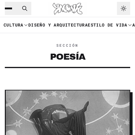
Saltar al contenido principal
Ir a navegación
CULTURA
DISEÑO Y ARQUITECTURA
ESTILO DE VIDA
SECCIÓN
POESÍA