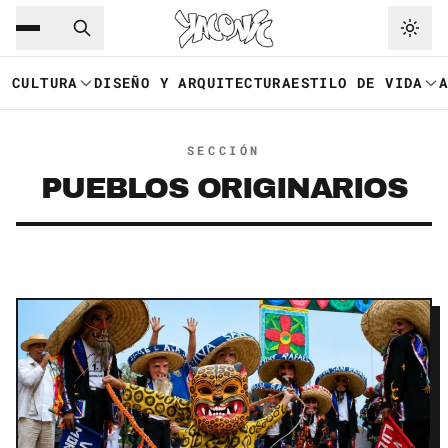
Saltar al contenido principal
Ir a navegación
CULTURA
DISEÑO Y ARQUITECTURA
ESTILO DE VIDA
SECCIÓN
PUEBLOS ORIGINARIOS