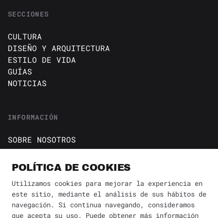
SECCIONES
CULTURA
DISEÑO Y ARQUITECTURA
ESTILO DE VIDA
GUÍAS
NOTICIAS
INFORMACIÓN
SOBRE NOSOTROS
CONTACTO
Política de cookies
POLÍTICA DE COOKIES
AVISO DE PRIVACIDAD
Utilizamos cookies para mejorar la experiencia en
este sitio, mediante el análisis de sus hábitos de
BÚSQUEDA
✕
navegación. Si continua navegando, consideramos
que acepta su uso. Puede obtener más información