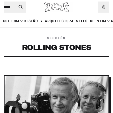
Saltar al contenido principal
Ir a navegación
CULTURA
DISEÑO Y ARQUITECTURA
ESTILO DE VIDA
SECCIÓN
ROLLING STONES