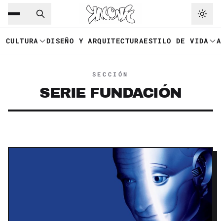
Saltar al contenido principal
Ir a navegación
CULTURA
DISEÑO Y ARQUITECTURA
ESTILO DE VIDA
SECCIÓN
SERIE FUNDACIÓN