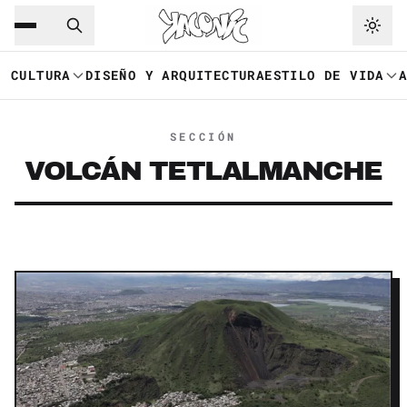
Saltar al contenido principal
Ir a navegación
CULTURA
DISEÑO Y ARQUITECTURA
ESTILO DE VIDA
SECCIÓN
VOLCÁN TETLALMANCHE